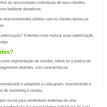
or as necessidades individuais de seus clientes,
 uma lealdade duradoura.
e relacionamentos sólidos com os clientes tornou-se
ões.
carteirização? Entenda como realizar uma carteirização
artigo.
ntes?
 como segmentação de clientes, refere-se à prática de
egmentos distintos, com características,
.
personalizado e adaptado a cada grupo, maximizando a
ços de marketing e vendas.
pel crucial para vendedores externos de uma
ão aprofundada das necessidades individuais de cada